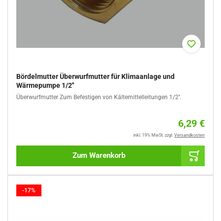
Bördelmutter Überwurfmutter für Klimaanlage und
Wärmepumpe 1/2''
Überwurfmutter Zum Befestigen von Kältemittelleitungen 1/2''.
Norm
6,29 €
Preis
inkl. 19% MwSt.
zzgl.
Versandkosten
Zum Warenkorb
-17%