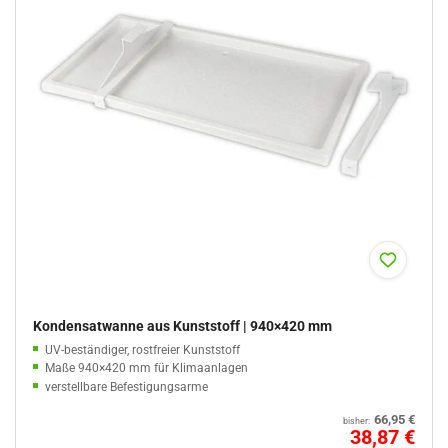
Kondensatwanne aus Kunststoff | 940×420 mm
UV-beständiger, rostfreier Kunststoff
Maße 940×420 mm für Klimaanlagen
verstellbare Befestigungsarme
Abfluss für Ø16/18/20 mm Anschlüsse
Normaler
66,95 €
bisher:
einfache, sichere Wandmontage.
Preis
Sale
38,87 €
%