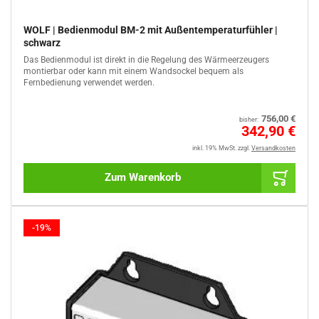
WOLF | Bedienmodul BM-2 mit Außentemperaturfühler |
schwarz
Das Bedienmodul ist direkt in die Regelung des Wärmeerzeugers
montierbar oder kann mit einem Wandsockel bequem als
Fernbedienung verwendet werden.
Normaler
756,00 €
bisher:
Preis
Sale
342,90 €
%
inkl. 19% MwSt.
zzgl.
Versandkosten
Zum Warenkorb
-19%