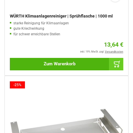
WÜRTH Klimaanlagenreiniger | Sprühflasche | 1000 ml
starke Reinigung für Klimaanlagen
gute Kriechwirkung
für schwer erreichbare Stellen
verdünnbar 1:1
Norm
13,64 €
silikonfrei, AOX-frei, VOC-frei
Preis
neutraler Duft
inkl. 19% MwSt.
zzgl.
Versandkosten
Zum Warenkorb
-25%