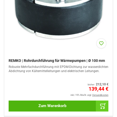
REMKO | Rohrdurchführung für Wärmepumpen | Ø 100 mm
Robuste Mehrfachdurchführung mit EPDM-Dichtung zur wasserdichten
Abdichtung von Kältemittelleitungen und elektrischen Leitungen.
Normaler
212,10 €
bisher:
Preis
Sale
139,44 €
%
inkl. 19% MwSt.
zzgl.
Versandkosten
Zum Warenkorb