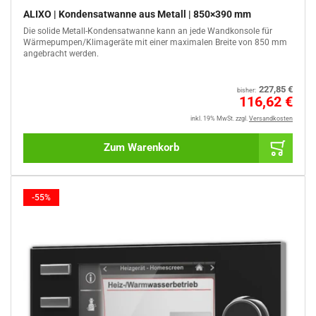
ALIXO | Kondensatwanne aus Metall | 850×390 mm
Die solide Metall-Kondensatwanne kann an jede Wandkonsole für
Wärmepumpen/Klimageräte mit einer maximalen Breite von 850 mm
angebracht werden.
Normaler
227,85 €
bisher:
Preis
Sale
116,62 €
%
inkl. 19% MwSt.
zzgl.
Versandkosten
Zum Warenkorb
-55%