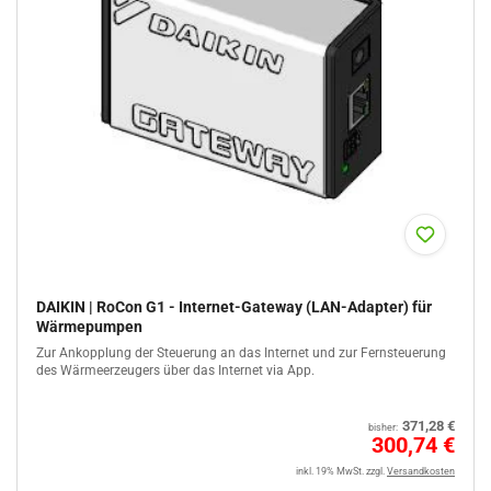
DAIKIN | RoCon G1 - Internet-Gateway (LAN-Adapter) für
Wärmepumpen
Zur Ankopplung der Steuerung an das Internet und zur Fernsteuerung
des Wärmeerzeugers über das Internet via App.
Normaler
371,28 €
bisher:
Preis
Sale
300,74 €
%
inkl. 19% MwSt.
zzgl.
Versandkosten