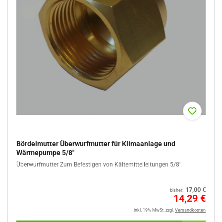
Bördelmutter Überwurfmutter für Klimaanlage und
Wärmepumpe 5/8''
Überwurfmutter Zum Befestigen von Kältemittelleitungen 5/8'.
Normaler
17,00 €
bisher:
Preis
Sale
14,29 €
%
inkl. 19% MwSt.
zzgl.
Versandkosten