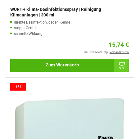
WÜRTH Klima-Desinfektionsspray | Reinigung
Klimaanlagen | 300 ml
direkte Desinfektion, gegen Keime
stoppt Gerüche
schnelle Wirkung
für zwei Anwendungen
Norm
15,74 €
gielseitig nutzbar
Preis
rückstandsarme Formel
inkl. 19% MwSt.
zzgl.
Versandkosten
Zum Warenkorb
-16%