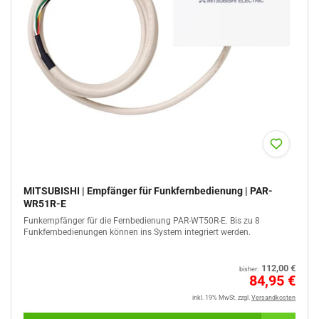
Γ
MITSUBISHI | Empfänger für Funkfernbedienung | PAR-
WR51R-E
Funkempfänger für die Fernbedienung PAR-WT50R-E. Bis zu 8
Funkfernbedienungen können ins System integriert werden.
Normaler
112,00 €
bisher:
Preis
Sale
84,95 €
%
inkl. 19% MwSt.
zzgl.
Versandkosten