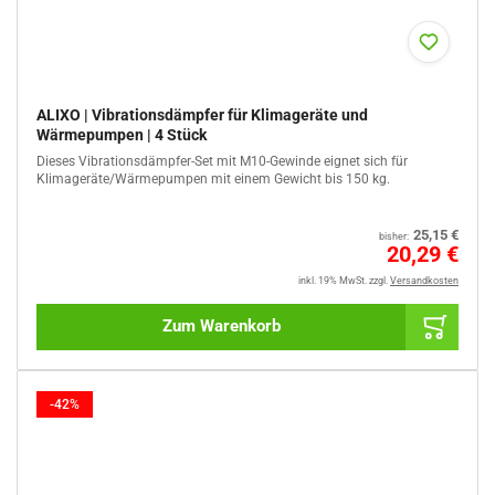
ALIXO | Vibrationsdämpfer für Klimageräte und
Wärmepumpen | 4 Stück
Dieses Vibrationsdämpfer-Set mit M10-Gewinde eignet sich für
Klimageräte/Wärmepumpen mit einem Gewicht bis 150 kg.
Normaler
25,15 €
bisher:
Preis
Sale
20,29 €
%
inkl. 19% MwSt.
zzgl.
Versandkosten
Zum Warenkorb
-42%