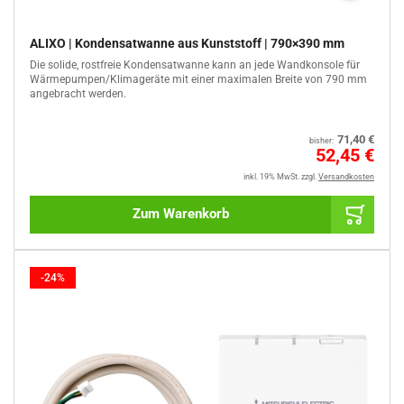
ALIXO | Kondensatwanne aus Kunststoff | 790×390 mm
Die solide, rostfreie Kondensatwanne kann an jede Wandkonsole für
Wärmepumpen/Klimageräte mit einer maximalen Breite von 790 mm
angebracht werden.
Normaler
71,40 €
bisher:
Preis
Sale
52,45 €
%
inkl. 19% MwSt.
zzgl.
Versandkosten
Zum Warenkorb
-24%