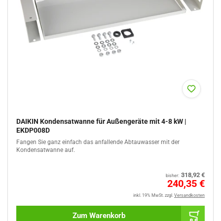
DAIKIN Kondensatwanne für Außengeräte mit 4-8 kW |
EKDP008D
Fangen Sie ganz einfach das anfallende Abtauwasser mit der
Kondensatwanne auf.
Normaler
318,92 €
bisher:
Preis
Sale
240,35 €
%
inkl. 19% MwSt.
zzgl.
Versandkosten
Zum Warenkorb