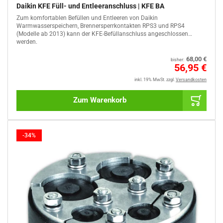
Daikin KFE Füll- und Entleeranschluss | KFE BA
Zum komfortablen Befüllen und Entleeren von Daikin
Warmwasserspeichern, Brennersperrkontakten RPS3 und RPS4
(Modelle ab 2013) kann der KFE-Befüllanschluss angeschlossen
werden.
Normaler
68,00 €
bisher:
Preis
Sale
56,95 €
%
inkl. 19% MwSt.
zzgl.
Versandkosten
Zum Warenkorb
-34%