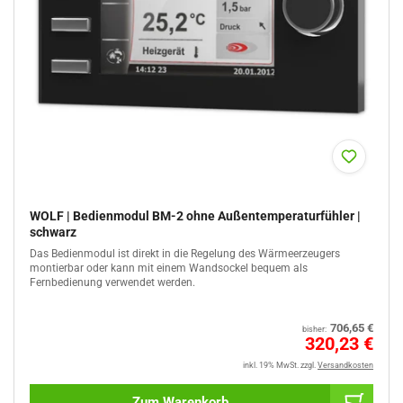
WOLF | Bedienmodul BM-2 ohne Außentemperaturfühler |
schwarz
Das Bedienmodul ist direkt in die Regelung des Wärmeerzeugers
montierbar oder kann mit einem Wandsockel bequem als
Fernbedienung verwendet werden.
Normaler
706,65 €
bisher:
Preis
Sale
320,23 €
%
inkl. 19% MwSt.
zzgl.
Versandkosten
Zum Warenkorb