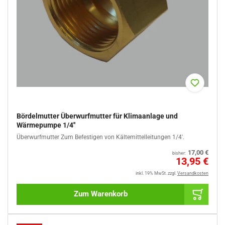
> Wärmepumpenzubehör: Zubehör für die Einbindung von
Solaranlagen oder Trinkwassererwärmung
> Wärmepumpenzubehör: Zubehör für die Befestigung oder
Verkleidung der Wärmepumpe
Bördelmutter Überwurfmutter für Klimaanlage und
Wärmepumpe 1/4''
Überwurfmutter Zum Befestigen von Kältemittelleitungen 1/4'.
Normaler
17,00 €
bisher:
Preis
Sale
13,95 €
%
inkl. 19% MwSt.
zzgl.
Versandkosten
Zum Warenkorb