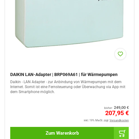
DAIKIN LAN-Adapter | BRP069A61 | für Wärmepumpen
Daikin - LAN Adapter - zur Anbindung von Wärmepumpen mit dem
Internet. Somit ist eine Fernsteuerung oder Überwachung via App mit
dem Smartphone möglich.
Normaler
249,00 €
bisher:
Preis
Sale
207,95 €
%
inkl. 19% MwSt.
zzgl.
Versandkosten
Zum Warenkorb