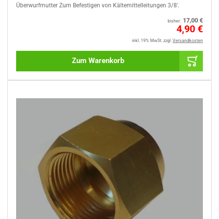
Überwurfmutter Zum Befestigen von Kältemittelleitungen 3/8'.
Normaler
17,00 €
bisher:
Preis
Sale
4,90 €
%
inkl. 19% MwSt.
zzgl.
Versandkosten
Zum Warenkorb