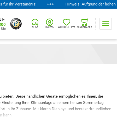
Ihr Verständnis!
+++
Hinweis: Aufgrund der hohen Nach
NE
Mini-Warenkorb öffnen
300
BLOG
KONTO
WUNSCHLISTE
WARENKORB
0 Uhr
u bieten. Diese handlichen Geräte ermöglichen es Ihnen, die
ne Einstellung Ihrer Klimaanlage an einem heißen Sommertag
rt in Ihr Zuhause. Mit klaren Displays und benutzerfreundlichen
n kann.