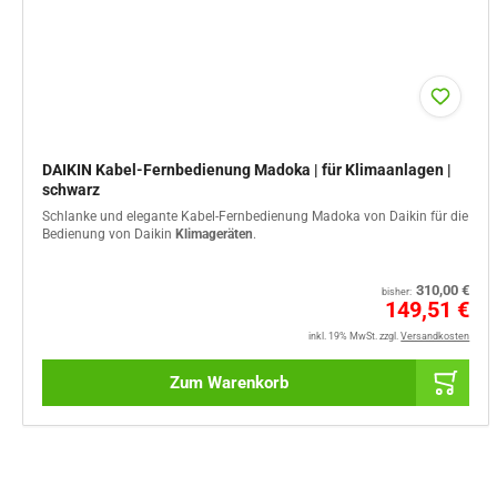
DAIKIN Kabel-Fernbedienung Madoka | für Klimaanlagen |
schwarz
Schlanke und elegante Kabel-Fernbedienung Madoka von Daikin für die
Bedienung von Daikin
Klimageräten
.
Normaler
310,00 €
bisher:
Preis
Sale
149,51 €
%
inkl. 19% MwSt.
zzgl.
Versandkosten
Zum Warenkorb