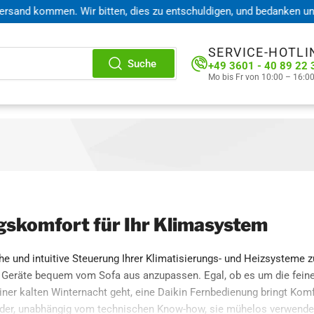
 kommen. Wir bitten, dies zu entschuldigen, und bedanken uns für 
SERVICE-HOTLI
Suche
+49 3601 - 40 89 22 
Mo bis Fr von 10:00 – 16:0
gskomfort für Ihr Klimasystem
he und intuitive Steuerung Ihrer Klimatisierungs- und Heizsysteme z
kin Geräte bequem vom Sofa aus anzupassen. Egal, ob es um die fei
er kalten Winternacht geht, eine Daikin Fernbedienung bringt Komfo
 jeder, unabhängig vom technischen Know-how, sie mühelos verwende